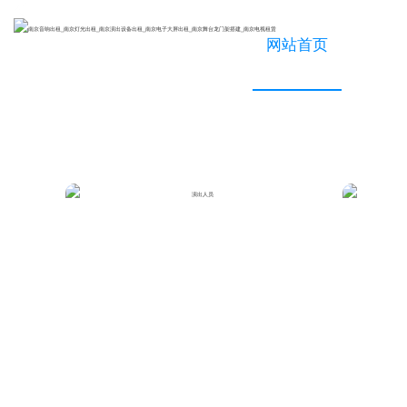
网站首页
关
演出人员
公司新闻
设备租赁
行业新闻
会议会展
活动策划
工程安装